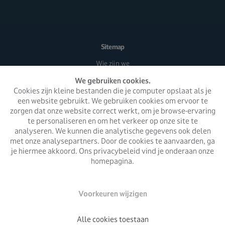
Sitemap
Wie zijn we
Wat doen we
We gebruiken cookies.
Cookies zijn kleine bestanden die je computer opslaat als je
Activiteiten
een website gebruikt. We gebruiken cookies om ervoor te
Nieuwsbrieven
zorgen dat onze website correct werkt, om je browse-ervaring
Partners
te personaliseren en om het verkeer op onze site te
analyseren. We kunnen die analytische gegevens ook delen
Word vrijwilliger
met onze analysepartners. Door de cookies te aanvaarden, ga
Steun ons
je hiermee akkoord. Ons privacybeleid vind je onderaan onze
homepagina.
Contact
Privacy
Algemene voorwaarden
Voorkeuren wijzigen
Alle cookies toestaan