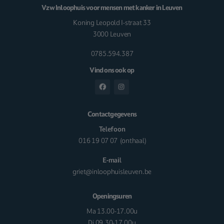
Vzw Inloophuis voor mensen met kanker in Leuven
Koning Leopold I-straat 33
3000 Leuven
0785.594.387
Vind ons ook op
Contactgegevens
Telefoon
016 19 07 07
(onthaal)
E-mail
griet@inloophuisleuven.be
Openingsuren
Ma 13.00-17.00u
Di 09.30-17.00u