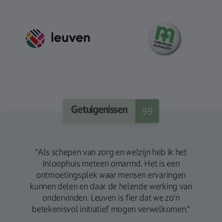
Getuigenissen
dige en
"Als schepen van zorg en welzijn heb ik het
"In m
werd in
Inloophuis meteen omarmd. Het is een
ik
 met
ontmoetingsplek waar mensen ervaringen
v
e kan
kunnen delen en daar de helende werking van
psycho
 aan de
ondervinden. Leuven is fier dat we zo'n
die 
betekenisvol initiatief mogen verwelkomen."
p