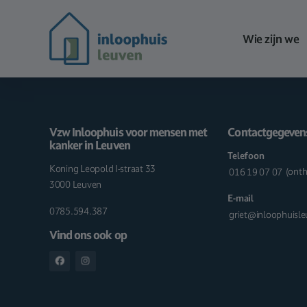
Wie zijn we
Vzw Inloophuis voor mensen met
Contactgegeven
kanker in Leuven
Telefoon
Koning Leopold I-straat 33
016 19 07 07
(onth
3000 Leuven
E-mail
0785.594.387
griet@inloophuisl
Vind ons ook op