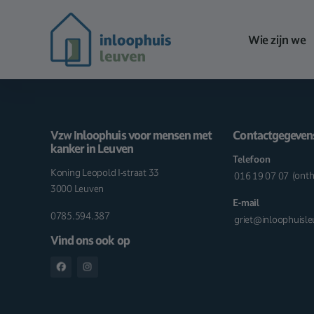
Wie zijn we
Vzw Inloophuis voor mensen met
Contactgegeven
kanker in Leuven
Telefoon
Koning Leopold I-straat 33
016 19 07 07
(onth
3000 Leuven
E-mail
0785.594.387
griet@inloophuisl
Vind ons ook op